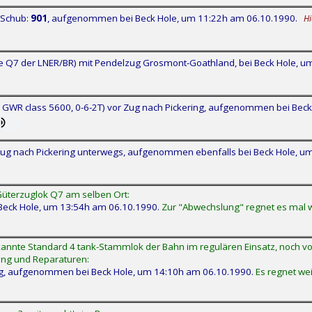
 Schub:
901
, aufgenommen bei Beck Hole, um 11:22h am 06.10.1990.
Hi
ige Q7 der LNER/BR) mit Pendelzug Grosmont-Goathland, bei Beck Hole, 
 GWR class 5600, 0-6-2T) vor Zug nach Pickering, aufgenommen bei Bec
g nach Pickering unterwegs, aufgenommen ebenfalls bei Beck Hole, u
 Güterzuglok Q7 am selben Ort:
Beck Hole, um 13:54h am 06.10.1990.
Zur "Abwechslung" regnet es mal wie
annte Standard 4 tank-Stammlok der Bahn im regulären Einsatz, noch vo
ng und Reparaturen:
ng, aufgenommen bei Beck Hole, um 14:10h am 06.10.1990.
Es regnet weit