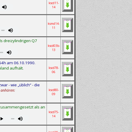
kscd11-
14
ksmd14-
11
s dreizylindrigen Q7
kscd03b-
13
:54h am 06.10.1990.
land aufhält.
kscd78-
06
r - wie „üblich“ - die
 anhören:
kscd80-
09
s zusammengesetzt als an
kscd75-
14