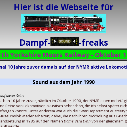
Hier ist die Webseite für
Dampf-
-freaks
th Yorkshire Moors Railway - Oktober 
 mal 10 Jahre zuvor damals auf der NYMR aktive Lokomot
Sound aus dem Jahr 1990
auf dieser Seite:
e schon 10 Jahre zuvor, nämlich im Oktober 1990, der NYMR einen mehrtäg
ine Reihe von Lokomotiven akustisch sehr schön, die ich selbst später nich
nfangen konnte. Unter anderem war auch die "War Department Austerity
 Museumslok wieder erhalten) dabei, die nach ihrer Rückholung aus Grie
standsetzung in 1985 auf den Namen
Dame Vera Lynn
von der gleichnamigen
auft wurde.