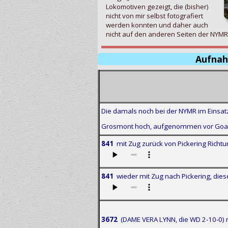
Lokomotiven gezeigt, die (bisher)
nicht von mir selbst fotografiert
werden konnten und daher auch
nicht auf den anderen Seiten der NYMR
Aufnah
Die damals noch bei der NYMR im Einsa
Grosmont hoch, aufgenommen vor Goat
841
mit Zug zurück von Pickering Richt
841
wieder mit Zug nach Pickering, di
3672
(DAME VERA LYNN, die WD 2‑10‑0) m