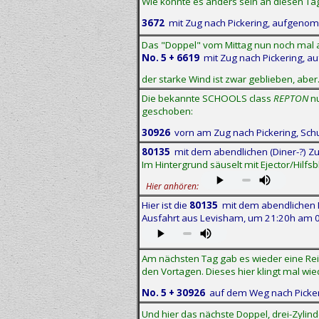
Wie könnte es anders sein an diesen Tag
3672
mit Zug nach Pickering, aufgenom
Das "Doppel" vom Mittag nun noch mal 
No. 5 + 6619
mit Zug nach Pickering, a
der starke Wind ist zwar geblieben, aber
Die bekannte SCHOOLS class
REPTON
nu
geschoben:
30926
vorn am Zug nach Pickering, Sch
80135
mit dem abendlichen (Diner-?) Z
Im Hintergrund säuselt mit Ejector/Hilfsb
Hier anhören:
Hier ist die
80135
mit dem abendlichen Di
Ausfahrt aus Levisham, um 21:20h am 
Am nächsten Tag gab es wieder eine Re
den Vortagen. Dieses hier klingt mal wie
No. 5 + 30926
auf dem Weg nach Pickeri
Und hier das nächste Doppel, drei-Zylinde