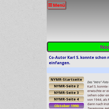
Menü
Nor
Co-Autor Karl S. konnte schon
einfangen.
NYMR-Startseite
Das "Intro"-Foto 
NYMR-Seite 2
Karl S. konnt
erwischte er e
NYMR-Seite 3
sehen oder ei
NYMR-Seite 4
von 1944, als
dann nach In
Oktober 1990
Zeremonie get