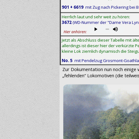
901 + 6619
mit Zug nach Pickering bei 
Herrlich laut und sehr weit zu hören:
3672
(WD-Nummer der "Dame Vera Lynn")
Hier anhören:
Jetzt als Abschluss dieser Tabelle mit 
allerdings ist dieser hier der verkürzt
kleine Lok ziemlich dynamisch die Stei
No. 5
mit Pendelzug Grosmont-Goathland
Zur Dokumentation nun noch einige w
„fehlenden“ Lokomotiven
(die teilw