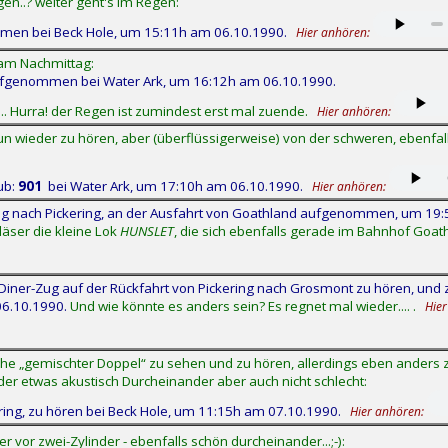
en..? weiter geht's im Regen:
men bei Beck Hole, um 15:11h am 06.10.1990.
Hier anhören:
am Nachmittag:
ufgenommen bei Water Ark, um 16:12h am 06.10.1990.
... Hurra! der Regen ist zumindest erst mal zuende.
Hier anhören:
n wieder zu hören, aber (überflüssigerweise) von der schweren, ebenfall
ub:
901
bei Water Ark, um 17:10h am 06.10.1990.
Hier anhören:
ug nach Pickering, an der Ausfahrt von Goathland aufgenommen, um 19
läser die kleine Lok
HUNSLET
, die sich ebenfalls gerade im Bahnhof Goath
ner-Zug auf der Rückfahrt von Pickering nach Grosmont zu hören, und zwa
06.10.1990.
Und wie könnte es anders sein? Es regnet mal wieder.... .
Hier
ihe „gemischter Doppel“ zu sehen und zu hören, allerdings eben ander
der etwas akustisch Durcheinander aber auch nicht schlecht:
ng, zu hören bei Beck Hole, um 11:15h am 07.10.1990.
Hier anhören:
r vor zwei-Zylinder - ebenfalls schön durcheinander...;-):