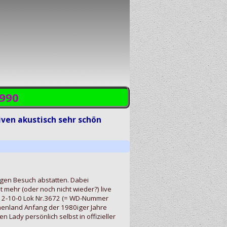
1990
iven akustisch sehr schön
igen Besuch abstatten. Dabei
t mehr (oder noch nicht wieder?) live
" 2‑10‑0 Lok Nr.3672 (= WD-Nummer
chenland Anfang der 1980iger Jahre
 Lady persönlich selbst in offizieller