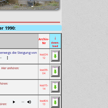
r 1990:
↓
Archiv-
Nr
down-
load
nterwegs die Steigung von
kscd24-
12
Hier anhören:
kscd39-
04
hören:
kscd15-
14
kscd64-
ören:
13