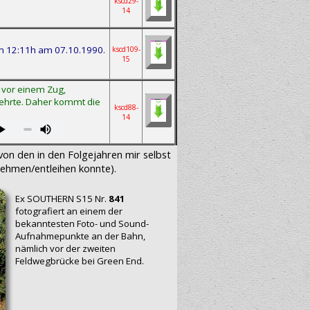
kscd29-
14
um 12:11h am 07.10.1990.
kscd109-
15
 vor einem Zug,
kehrte. Daher kommt die
kscd88-
14
on den in den Folgejahren mir selbst
ehmen/entleihen konnte).
Ex SOUTHERN S15 Nr.
841
fotografiert an einem der
bekanntesten Foto- und Sound-
Aufnahmepunkte an der Bahn,
nämlich vor der zweiten
Feldwegbrücke bei Green End.