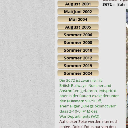
August 2001
3672
im Bahnh
Mai/Juni 2002
Mai 2004
August 2005
Sommer 2006
Sommer 2008
Sommer 2010
Sommer 2012
Sommer 2019
Sommer 2024
Die 3672 ist zwar nie mit
British Railways -Nummer and
Anschriften gefahren, entspricht
aber in der Bauart exakt der unter
den Nummern 90750..ff,
ehemaligen „Kriegslokomotiven“
class 2‑10‑0 (=1E) des
War Departments (WD).
Auf dieser Seite werden nun noch
einige „Doku“-Fotos nur von den