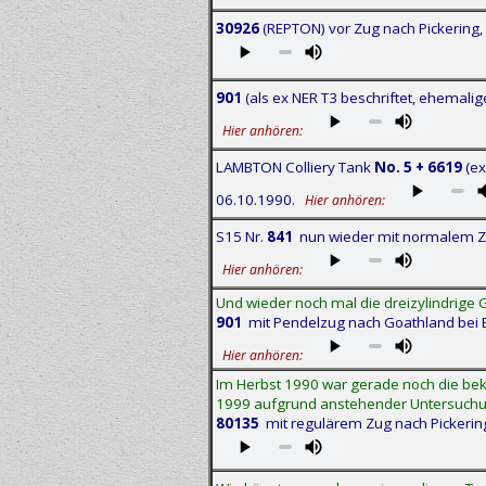
30926
(REPTON) vor Zug nach Pickering,
901
(als ex NER T3 beschriftet, ehemal
Hier anhören:
LAMBTON Colliery Tank
No. 5 + 6619
(ex
06.10.1990.
Hier anhören:
S15 Nr.
841
nun wieder mit normalem Zu
Hier anhören:
Und wieder noch mal die dreizylindrige
901
mit Pendelzug nach Goathland bei 
Hier anhören:
Im Herbst 1990 war gerade noch die bek
1999 aufgrund anstehender Untersuchu
80135
mit regulärem Zug nach Pickeri