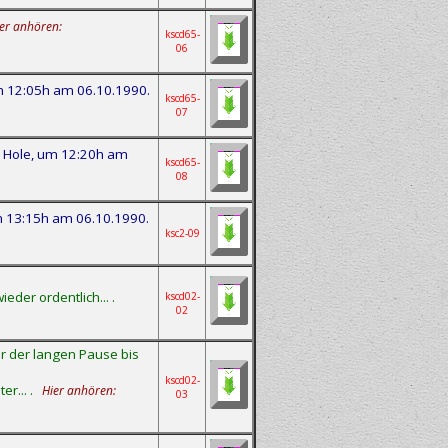
er anhören:
kscd65-
06
um 12:05h am 06.10.1990.
kscd65-
07
k Hole, um 12:20h am
kscd65-
08
m 13:15h am 06.10.1990.
ksc2-09
der ordentlich... .
kscd02-
02
r der langen Pause bis
kscd02-
er... .
Hier anhören:
03