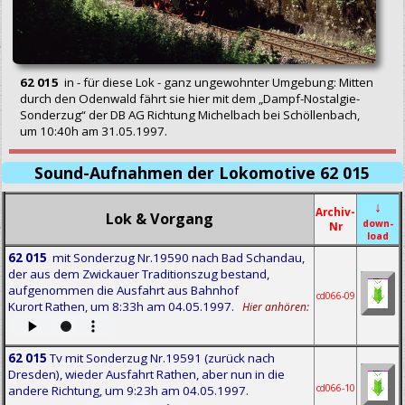
62 015
in - für diese Lok - ganz ungewohnter Umgebung: Mitten
durch den Odenwald fährt sie hier mit dem „Dampf-Nostalgie-
Sonderzug“ der DB AG Richtung Michelbach bei Schöllenbach,
um 10:40h am 31.05.1997.
Sound-Aufnahmen der Lokomotive 62 015
↓
Archiv-
Lok & Vorgang
down-
Nr
load
62 015
mit Sonderzug Nr.19590 nach Bad Schandau,
der aus dem Zwickauer Traditionszug bestand,
aufgenommen die Ausfahrt aus Bahnhof
cd066-09
Kurort Rathen, um 8:33h am 04.05.1997.
Hier anhören:
62 015
Tv mit Sonderzug Nr.19591 (zurück nach
Dresden), wieder Ausfahrt Rathen, aber nun in die
cd066-10
andere Richtung, um 9:23h am 04.05.1997.