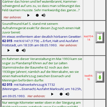
Gärtner das hören und lief wutentbrannt, Hammer-
schwingend auf uns zu, so dass man schleunigst das
Feld räumen musste. Sehr merkwürdig das ganze...?
Hier anhören:
Soundfreund Karl S. stand mit seinem
Aufnahmegerät exakt für diesen Zug noch einen Halt
zuvor bereit:
Im etwas entferntem aber deutlich hörbaren Gewitter:
kscd104-
14
62 015
mit N 6147 (175t) →Erfurt, Halt und Ausfahrt
Fröttstädt, um 18:33h am 08.05.1993.
Hier anhören:
Im Rahmen dieser Veranstaltung im Mai 1993 kam sie
sogar zu Plandampf-Ehren auf der (ur-)alten
Stammstrecke der Baureihe 62 noch aus den
1930iger Jahren!, nämlich auf die Werrabahn, wo sie
einen Nahverkehrszug zwischen Eisenach und
kscd94-
16
Meiningen befördern durfte:
62 015
mit Nahverkehrszug N 7732
(Meiningen→Eisenach) Ausfahrt Marksuhl, um 16:25h,
am 09.05.1993.
Hier anhören:
Nur wenige Kilometer weiter oben in der Steigung am
Waldrand konnte zeitgleich unser Soundfreund MM