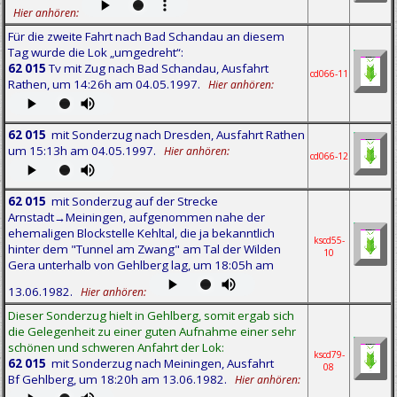
Hier anhören:
Für die zweite Fahrt nach Bad Schandau an diesem
Tag wurde die Lok „umgedreht“:
62 015
Tv mit Zug nach Bad Schandau, Ausfahrt
cd066-11
Rathen, um 14:26h am 04.05.1997.
Hier anhören:
62 015
mit Sonderzug nach Dresden, Ausfahrt Rathen
um 15:13h am 04.05.1997.
Hier anhören:
cd066-12
62 015
mit Sonderzug auf der Strecke
Arnstadt→Meiningen, aufgenommen nahe der
ehemaligen Blockstelle Kehltal, die ja bekanntlich
kscd55-
hinter dem "Tunnel am Zwang" am Tal der Wilden
10
Gera unterhalb von Gehlberg lag, um 18:05h am
13.06.1982.
Hier anhören:
Dieser Sonderzug hielt in Gehlberg, somit ergab sich
die Gelegenheit zu einer guten Aufnahme einer sehr
schönen und schweren Anfahrt der Lok:
kscd79-
62 015
mit Sonderzug nach Meiningen, Ausfahrt
08
Bf Gehlberg, um 18:20h am 13.06.1982.
Hier anhören: