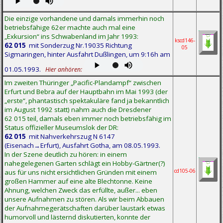
Die einzige vorhandene und damals immerhin noch
betriebsfähige 62er machte auch mal eine
„Exkursion“ ins Schwabenland im Jahr 1993:
kscd146-
62 015
mit Sonderzug Nr.19035 Richtung
05
Sigmaringen, hinter Ausfahrt Dußlingen, um 9:16h am
01.05.1993.
Hier anhören:
Im zweiten Thüringer „Pacific-Plandampf“ zwischen
Erfurt und Bebra auf der Hauptbahn im Mai 1993 (der
„erste“, phantastisch spektakuläre fand ja bekanntlich
im August 1992 statt) nahm auch die Dresdener
62 015 teil, damals eben immer noch betriebsfähig im
Status offizieller Museumslok der DR:
62 015
mit Nahverkehrszug N 6147
(Eisenach→Erfurt), Ausfahrt Gotha, am 08.05.1993.
In der Szene deutlich zu hören: in einem
nahegelegenen Garten schlägt ein Hobby-Gärtner(?)
cd105-06
aus für uns nicht ersichtlichen Gründen mit einem
großen Hammer auf eine alte Blechtonne. Keine
Ahnung, welchen Zweck das erfüllte, außer... eben
unsere Aufnahmen zu stören. Als wir beim Abbauen
der Aufnahmegerätschaften darüber laustark etwas
humorvoll und lästernd diskutierten, konnte der