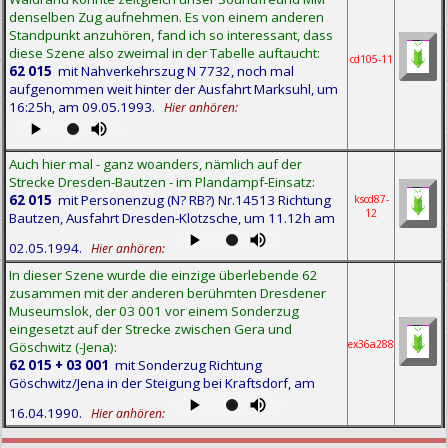
denselben Zug aufnehmen. Es von einem anderen
Standpunkt anzuhören, fand ich so interessant, dass
diese Szene also zweimal in der Tabelle auftaucht:
cd105-11
62 015
mit Nahverkehrszug N 7732, noch mal
aufgenommen weit hinter der Ausfahrt Marksuhl, um
16:25h, am 09.05.1993.
Hier anhören:
Auch hier mal - ganz woanders, nämlich auf der
Strecke Dresden-Bautzen - im Plandampf-Einsatz:
62 015
mit Personenzug (N? RB?) Nr.14513 Richtung
kscd87-
12
Bautzen, Ausfahrt Dresden-Klotzsche, um 11.12h am
02.05.1994.
Hier anhören:
In dieser Szene wurde die einzige überlebende 62
zusammen mit der anderen berühmten Dresdener
Museumslok, der 03 001 vor einem Sonderzug
eingesetzt auf der Strecke zwischen Gera und
ex36a288
Göschwitz (-Jena):
62 015 + 03 001
mit Sonderzug Richtung
Göschwitz/Jena in der Steigung bei Kraftsdorf, am
16.04.1990.
Hier anhören: