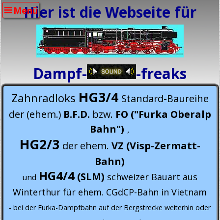
Hier ist die Webseite für
Menü
Dampf-
-freaks
HG3/4
Zahnradloks
Standard-Baureihe
der (ehem.)
B.F.D.
bzw.
FO ("Furka Oberalp
Bahn")
,
HG2/3
der ehem.
VZ (Visp-Zermatt-
Bahn)
HG4/4
(SLM)
schweizer Bauart aus
und
Winterthur für ehem. CGdCP-Bahn in Vietnam
- bei der Furka-Dampfbahn auf der Bergstrecke weiterhin oder