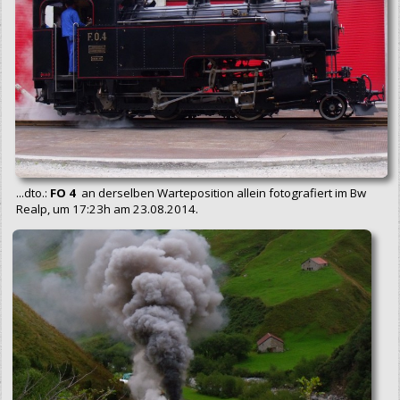
...dto.:
FO 4
an derselben Warteposition allein fotografiert im Bw
Realp, um 17:23h am 23.08.2014.