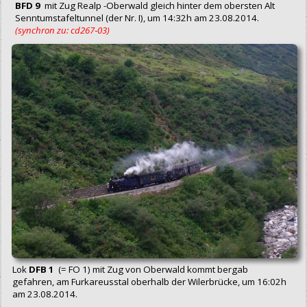
BFD 9
mit Zug Realp -Oberwald gleich hinter dem obersten Alt
Senntumstafeltunnel (der Nr. I), um 14:32h am 23.08.2014.
(synchron zu: cd267‑03)
Lok
DFB 1
(= FO 1) mit Zug von Oberwald kommt bergab
gefahren, am Furkareusstal oberhalb der Wilerbrücke, um 16:02h
am 23.08.2014.