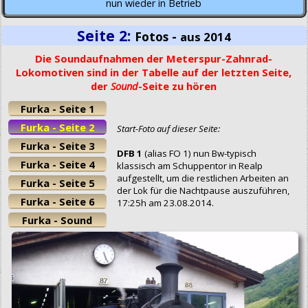
nun wieder in Betrieb
Seite 2:
Fotos -
aus 2014
Die Soundaufnahmen der Meterspur-Zahnrad-
Lokomotiven sind in der Tabelle auf der letzten Seite,
der
Sound
-Seite zu hören
Furka - Seite 1
Furka - Seite 2
Start-Foto auf dieser Seite:
Furka - Seite 3
DFB 1
(alias FO 1) nun Bw-typisch
Furka - Seite 4
klassisch am Schuppentor in Realp
aufgestellt, um die restlichen Arbeiten an
Furka - Seite 5
der Lok für die Nachtpause auszuführen,
Furka - Seite 6
17:25h am 23.08.2014.
Furka - Sound