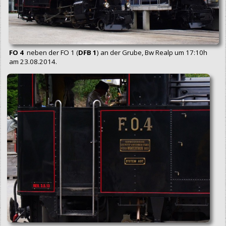
FO 4
neben der FO 1 (
DFB 1
) an der Grube, Bw Realp um 17:10h
am 23.08.2014.