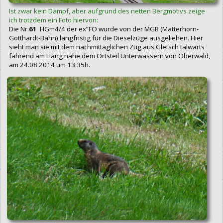
Ist zwar kein Dampf, aber aufgrund des netten Bergmotivs zeige
ich trotzdem ein Foto hiervon:
Die Nr.
61
HGm4/4 der ex”FO wurde von der MGB (Matterhorn-
Gotthardt-Bahn) langfristig für die Dieselzüge ausgeliehen. Hier
sieht man sie mit dem nachmittäglichen Zug aus Gletsch talwärts
fahrend am Hang nahe dem Ortsteil Unterwassern von Oberwald,
am 24.08.2014 um 13:35h.