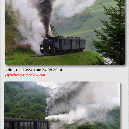
...dto., um 10:24h am 24.08.2014.
(synchron zu: cd267‑04)