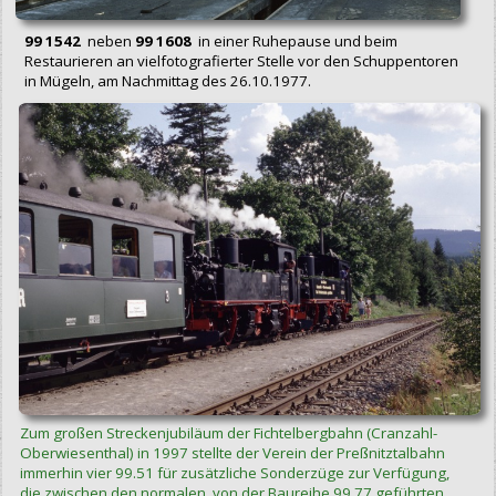
99 1542
neben
99 1608
in einer Ruhepause und beim
Restaurieren an vielfotografierter Stelle vor den Schuppentoren
in Mügeln, am Nachmittag des 26.10.1977.
Zum großen Streckenjubiläum der Fichtelbergbahn (Cranzahl-
Oberwiesenthal) in 1997 stellte der Verein der Preßnitztalbahn
immerhin vier 99.51 für zusätzliche Sonderzüge zur Verfügung,
die zwischen den normalen, von der Baureihe 99.77 geführten