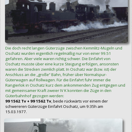
Die doch recht langen Güterzüge zwischen Kemmlitz-Mügeln und
Oschatz wurden eigentlich regelmäßig nur von einer 99.51
gefahren. Aber viele waren richtig schwer. Die Einfahrt von
Oschatz musste über eine kurze Steigung erfolgen, ansonsten
waren die Strecken ziemlich platt. In Oschatz war (bzw. ist) der
Anschluss an die „große“ Bahn, früher über Normalspur-
Güterwagen auf Rollwagen. Für die Einfahrt fuhr immer die
Rangierlok in Oschatz kurz dem ankommenden Zug entgegen und
mit gemeinsamer Kraft zweier IV K konnten die Züge in den
Güterbahnhof gezogen werden:
99 1562 Tv + 99 1562 Tv
, beide rückwärts vor einem der
schwereren Güterzüge Einfahrt Oschatz, um 9:35h am
15.03.1977.