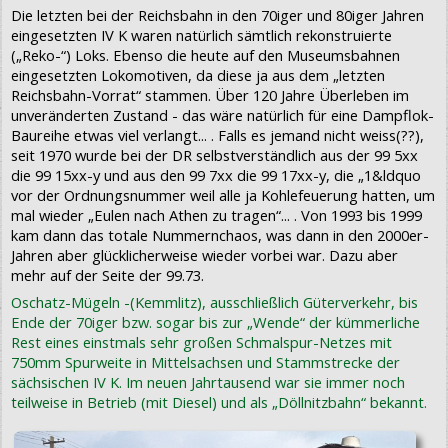
Die letzten bei der Reichsbahn in den 70iger und 80iger Jahren
eingesetzten IV K waren natürlich sämtlich rekonstruierte
(„Reko-“) Loks. Ebenso die heute auf den Museumsbahnen
eingesetzten Lokomotiven, da diese ja aus dem „letzten
Reichsbahn-Vorrat“ stammen. Über 120 Jahre Überleben im
unveränderten Zustand - das wäre natürlich für eine Dampflok-
Baureihe etwas viel verlangt... . Falls es jemand nicht weiss(??),
seit 1970 wurde bei der DR selbstverständlich aus der 99 5xx
die 99 15xx-y und aus den 99 7xx die 99 17xx-y, die „1&ldquo
vor der Ordnungsnummer weil alle ja Kohlefeuerung hatten, um
mal wieder „Eulen nach Athen zu tragen“... . Von 1993 bis 1999
kam dann das totale Nummernchaos, was dann in den 2000er-
Jahren aber glücklicherweise wieder vorbei war. Dazu aber
mehr auf der Seite der 99.73.
Oschatz-Mügeln -(Kemmlitz), ausschließlich Güterverkehr, bis
Ende der 70iger bzw. sogar bis zur „Wende“ der kümmerliche
Rest eines einstmals sehr großen Schmalspur-Netzes mit
750mm Spurweite in Mittelsachsen und Stammstrecke der
sächsischen IV K. Im neuen Jahrtausend war sie immer noch
teilweise in Betrieb (mit Diesel) und als „Döllnitzbahn“ bekannt.