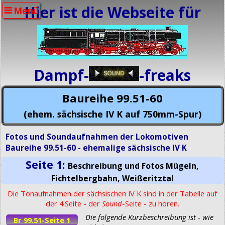
Hier ist die Webseite für
Menü
Dampf-
-freaks
Baureihe 99.51-60
(ehem. sächsische IV K auf 750mm-Spur)
Fotos und Soundaufnahmen der Lokomotiven
Baureihe 99.51-60 - ehemalige sächsische IV K
Seite 1:
Beschreibung und Fotos Mügeln,
Fichtelbergbahn, Weißeritztal
Die Tonaufnahmen der sächsischen IV K sind in der Tabelle auf
der 4.Seite - der
Sound
-Seite - zu hören.
Die folgende Kurzbeschreibung ist - wie
Br 99.51-Seite 1