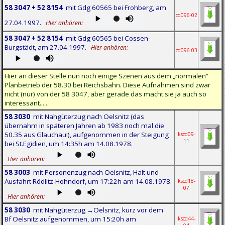
58 3047 + 52 8154
mit Gdg 60565 bei Frohberg, am
cd096-02
27.04.1997.
Hier anhören:
58 3047 + 52 8154
mit Gdg 60565 bei Cossen-
Burgstädt, am 27.04.1997.
Hier anhören:
cd096-03
Hier an dieser Stelle nun noch einige Szenen aus dem „normalen“
Planbetrieb der 58.30 bei Reichsbahn. Diese Aufnahmen sind zwar
nicht (nur) von der 58 3047, aber gerade das macht sie ja auch so
interessant... .
58 3030
mit Nahgüterzug nach Oelsnitz (das
übernahm in späteren Jahren ab 1983 noch mal die
50.35 aus Glauchau!), aufgenommen in der Steigung
kscd09-
11
bei St.Egidien, um 14:35h am 14.08.1978.
Hier anhören:
58 3003
mit Personenzug nach Oelsnitz, Halt und
Ausfahrt Rödlitz-Hohndorf, um 17:22h am 14.08.1978.
kscd18-
07
Hier anhören:
58 3030
mit Nahgüterzug →Oelsnitz, kurz vor dem
Bf Oelsnitz aufgenommen, um 15:20h am
kscd44-