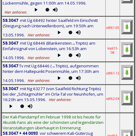
Lückenmühle, gegen 11:00h am 14.05.1996.
Hier anhören:
58 3047
mit Üg 68492 hinter Saalfeld im Einschnitt
(Steigung nach Unterwellenborn), um 19:50h am
cd061-05
13.05.1996.
Hier anhören:
58 3047
mit Üg 68446 (Blankenstein→Triptis) am
Einfahrsignal von Lobenstein, um 16:53h am
kscd13-
08
14.05.1996.
Hier anhören:
58 3047
Tv mit Üg 68446 (→Triptis), aufgenommen
hinter dem Haltepunkt Posenmühle, um 17:30h am
cd061-12
14.05.1996.
Hier anhören:
58 3047
mit Ng 63277 (von Saalfeld Richtung Triptis)
bei der „Schlagmühle“ im Orla-Tal vor Neunhofen, um
cd062-04
16:20h am 15.05.1996.
Hier anhören:
Der Kali-Plandampf im Februar 1998 ist bis heute für
Akustik-Fans als eine der schönsten und legendärsten
Veranstaltungen überhaupt in Erinnerung:
58 3047 + 44 0093
vor schwerem Kali-Güterzug
kscd04-