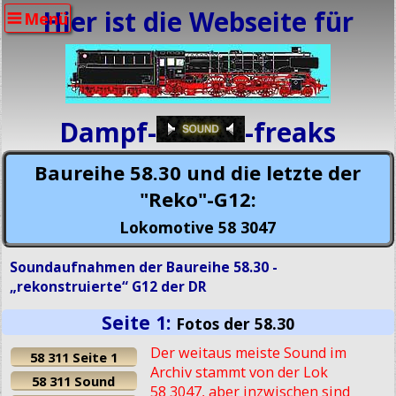
Hier ist die Webseite für
Menü
Dampf-
-freaks
Baureihe 58.30 und die letzte der
"Reko"-G12:
Lokomotive 58 3047
Soundaufnahmen der Baureihe 58.30 -
„rekonstruierte“ G12 der DR
Seite 1:
Fotos der 58.30
Der weitaus meiste Sound im
58 311 Seite 1
Archiv stammt von der Lok
58 311 Sound
58 3047, aber inzwischen sind