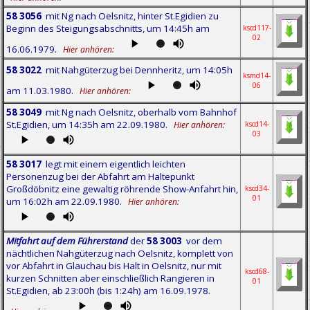
58 3056
mit Ng nach Oelsnitz, hinter St.Egidien zu
Beginn des Steigungsabschnitts, um 14:45h am
kscd117-
02
16.06.1979.
Hier anhören:
58 3022
mit Nahgüterzug bei Dennheritz, um 14:05h
ksmd14-
06
am 11.03.1980.
Hier anhören:
58 3049
mit Ng nach Oelsnitz, oberhalb vom Bahnhof
St.Egidien, um 14:35h am 22.09.1980.
Hier anhören:
kscd14-
03
58 3017
legt mit einem eigentlich leichten
Personenzug bei der Abfahrt am Haltepunkt
Großdöbnitz eine gewaltig röhrende Show-Anfahrt hin,
kscd34-
01
um 16:02h am 22.09.1980.
Hier anhören:
Mitfahrt auf dem Führerstand
der
58 3003
vor dem
nächtlichen Nahgüterzug nach Oelsnitz, komplett von
vor Abfahrt in Glauchau bis Halt in Oelsnitz, nur mit
kscd68-
kurzen Schnitten aber einschließlich Rangieren in
01
St.Egidien, ab 23:00h (bis 1:24h) am 16.09.1978.