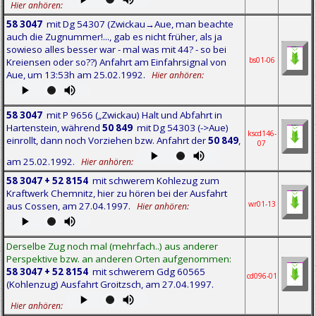
Hier anhören:
58 3047
mit Dg 54307 (Zwickau→Aue, man beachte
auch die Zugnummer!..., gab es nicht früher, als ja
sowieso alles besser war - mal was mit 44? - so bei
bs01-06
Kreiensen oder so??) Anfahrt am Einfahrsignal von
Aue, um 13:53h am 25.02.1992.
Hier anhören:
58 3047
mit P 9656 („Zwickau) Halt und Abfahrt in
Hartenstein, während
50 849
mit Dg 54303 (->Aue)
kscd146-
einrollt, dann noch Vorziehen bzw. Anfahrt der
50 849
,
07
am 25.02.1992.
Hier anhören:
58 3047 + 52 8154
mit schwerem Kohlezug zum
Kraftwerk Chemnitz, hier zu hören bei der Ausfahrt
wr01-13
aus Cossen, am 27.04.1997.
Hier anhören:
Derselbe Zug noch mal (mehrfach..) aus anderer
Perspektive bzw. an anderen Orten aufgenommen:
58 3047 + 52 8154
mit schwerem Gdg 60565
cd096-01
(Kohlenzug) Ausfahrt Groitzsch, am 27.04.1997.
Hier anhören: