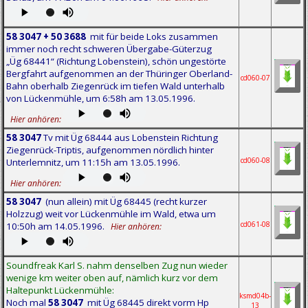
58 3047 + 50 3688
mit für beide Loks zusammen
immer noch recht schweren Übergabe-Güterzug
„Üg 68441“ (Richtung Lobenstein), schön ungestörte
Bergfahrt aufgenommen an der Thüringer Oberland-
cd060-07
Bahn oberhalb Ziegenrück im tiefen Wald unterhalb
von Lückenmühle, um 6:58h am 13.05.1996.
Hier anhören:
58 3047
Tv mit Üg 68444 aus Lobenstein Richtung
Ziegenrück-Triptis, aufgenommen nördlich hinter
cd060-08
Unterlemnitz, um 11:15h am 13.05.1996.
Hier anhören:
58 3047
(nun allein) mit Üg 68445 (recht kurzer
Holzzug) weit vor Lückenmühle im Wald, etwa um
cd061-08
10:50h am 14.05.1996.
Hier anhören:
Soundfreak Karl S. nahm denselben Zug nun wieder
wenige km weiter oben auf, nämlich kurz vor dem
Haltepunkt Lückenmühle:
ksmd04b-
Noch mal
58 3047
mit Üg 68445 direkt vorm Hp
13