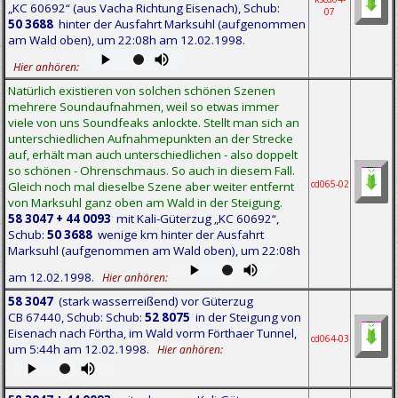
„KC 60692“ (aus Vacha Richtung Eisenach), Schub:
07
50 3688
hinter der Ausfahrt Marksuhl (aufgenommen
am Wald oben), um 22:08h am 12.02.1998.
Hier anhören:
Natürlich existieren von solchen schönen Szenen
mehrere Soundaufnahmen, weil so etwas immer
viele von uns Soundfeaks anlockte. Stellt man sich an
unterschiedlichen Aufnahmepunkten an der Strecke
auf, erhält man auch unterschiedlichen - also doppelt
so schönen - Ohrenschmaus. So auch in diesem Fall.
cd065-02
Gleich noch mal dieselbe Szene aber weiter entfernt
von Marksuhl ganz oben am Wald in der Steigung.
58 3047 + 44 0093
mit Kali-Güterzug „KC 60692“,
Schub:
50 3688
wenige km hinter der Ausfahrt
Marksuhl (aufgenommen am Wald oben), um 22:08h
am 12.02.1998.
Hier anhören:
58 3047
(stark wasserreißend) vor Güterzug
CB 67440, Schub: Schub:
52 8075
in der Steigung von
Eisenach nach Förtha, im Wald vorm Förthaer Tunnel,
cd064-03
um 5:44h am 12.02.1998.
Hier anhören: