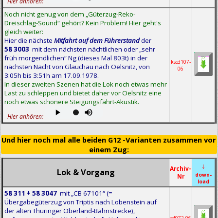
Hier anhören:
Noch nicht genug von dem „Güterzug-Reko-
Dreischlag-Sound“ gehört? Kein Problem! Hier geht's
gleich weiter:
Hier die nächste
Mitfahrt auf dem Führerstand
der
58 3003
mit dem nächsten nächtlichen oder „sehr
früh morgendlichen“ Ng (dieses Mal 803t) in der
kscd107-
nächsten Nacht von Glauchau nach Oelsnitz, von
06
3:05h bis 3:51h am 17.09.1978.
In dieser zweiten Szenen hat die Lok noch etwas mehr
Last zu schleppen und bietet daher vor Oelsnitz eine
noch etwas schönere Steigungsfahrt-Akustik.
Hier anhören:
Und hier noch mal alle beiden G12 -Varianten zusammen vor
einem Zug:
↓
Archiv-
Lok & Vorgang
down-
Nr
load
58 311 + 58 3047
mit „CB 67101“ (=
Übergabegüterzug von Triptis nach Lobenstein auf
der alten Thüringer Oberland-Bahnstrecke),