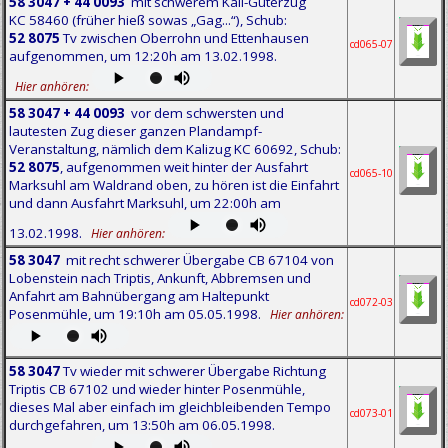
58 3047 + 44 0093
mit schwerem Kali-Güterzug
KC 58460 (früher hieß sowas „Gag...“), Schub:
52 8075
Tv zwischen Oberrohn und Ettenhausen
cd065-07
aufgenommen, um 12:20h am 13.02.1998.
Hier anhören:
58 3047 + 44 0093
vor dem schwersten und
lautesten Zug dieser ganzen Plandampf-
Veranstaltung, nämlich dem Kalizug KC 60692, Schub:
52 8075
, aufgenommen weit hinter der Ausfahrt
cd065-10
Marksuhl am Waldrand oben, zu hören ist die Einfahrt
und dann Ausfahrt Marksuhl, um 22:00h am
13.02.1998.
Hier anhören:
58 3047
mit recht schwerer Übergabe CB 67104 von
Lobenstein nach Triptis, Ankunft, Abbremsen und
Anfahrt am Bahnübergang am Haltepunkt
cd072-03
Posenmühle, um 19:10h am 05.05.1998.
Hier anhören:
58 3047
Tv wieder mit schwerer Übergabe Richtung
Triptis CB 67102 und wieder hinter Posenmühle,
dieses Mal aber einfach im gleichbleibenden Tempo
cd073-01
durchgefahren, um 13:50h am 06.05.1998.