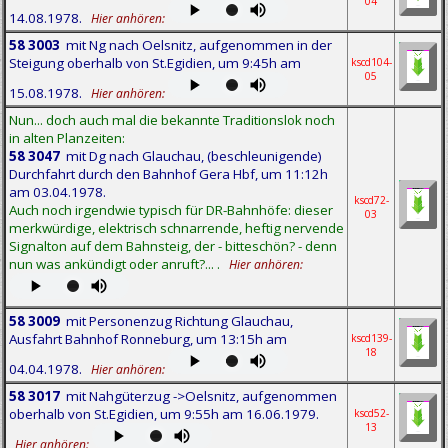
04
14.08.1978.
Hier anhören:
58 3003
mit Ng nach Oelsnitz, aufgenommen in der
Steigung oberhalb von St.Egidien, um 9:45h am
kscd104-
05
15.08.1978.
Hier anhören:
Nun... doch auch mal die bekannte Traditionslok noch
in alten Planzeiten:
58 3047
mit Dg nach Glauchau, (beschleunigende)
Durchfahrt durch den Bahnhof Gera Hbf, um 11:12h
am 03.04.1978.
kscd72-
Auch noch irgendwie typisch für DR-Bahnhöfe: dieser
03
merkwürdige, elektrisch schnarrende, heftig nervende
Signalton auf dem Bahnsteig, der - bitteschön? - denn
nun was ankündigt oder anruft?... .
Hier anhören:
58 3009
mit Personenzug Richtung Glauchau,
Ausfahrt Bahnhof Ronneburg, um 13:15h am
kscd139-
18
04.04.1978.
Hier anhören:
58 3017
mit Nahgüterzug ->Oelsnitz, aufgenommen
oberhalb von St.Egidien, um 9:55h am 16.06.1979.
kscd52-
13
Hier anhören: