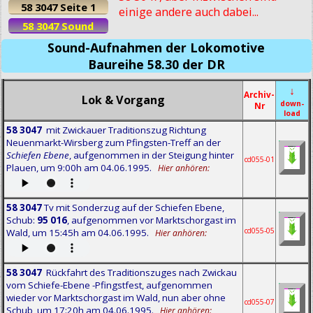
58 3047 Seite 1
einige andere auch dabei...
58 3047 Sound
Sound-Aufnahmen der Lokomotive
Baureihe 58.30 der DR
↓
Archiv-
Lok & Vorgang
down-
Nr
load
58 3047
mit Zwickauer Traditionszug Richtung
Neuenmarkt-Wirsberg zum Pfingsten-Treff an der
Schiefen Ebene
, aufgenommen in der Steigung hinter
cd055-01
Plauen, um 9:00h am 04.06.1995.
Hier anhören:
58 3047
Tv mit Sonderzug auf der Schiefen Ebene,
Schub:
95 016
, aufgenommen vor Marktschorgast im
cd055-05
Wald, um 15:45h am 04.06.1995.
Hier anhören:
58 3047
Rückfahrt des Traditionszuges nach Zwickau
vom Schiefe-Ebene -Pfingstfest, aufgenommen
wieder vor Marktschorgast im Wald, nun aber ohne
cd055-07
Schub, um 17:20h am 04.06.1995.
Hier anhören: