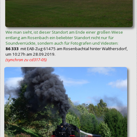
Wie man sieht, ist dieser Standort am Ende einer großen Wiese
entlang am Rosenbach ein beliebter Standort nicht nur für
Soundverrückte, sondern auch für Fotografen und Videoten:
86 333
mit EAB-Zug 61475 am Rosenbachtal hinter Walthersdorf,
um 10:27h am 28.09.2019.
(synchron zu cd317‑05)