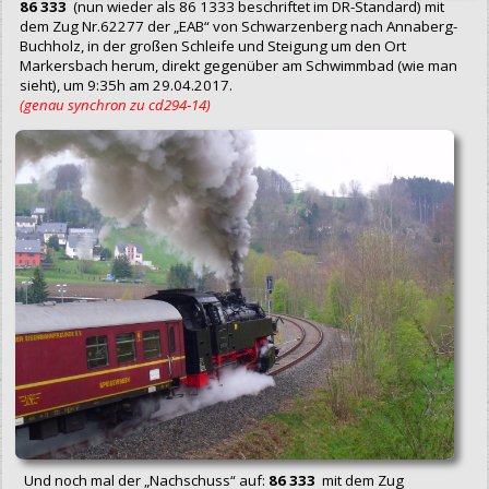
86 333
(nun wieder als 86 1333 beschriftet im DR-Standard) mit
dem Zug Nr.62277 der „EAB“ von Schwarzenberg nach Annaberg-
Buchholz, in der großen Schleife und Steigung um den Ort
Markersbach herum, direkt gegenüber am Schwimmbad (wie man
sieht), um 9:35h am 29.04.2017.
(genau synchron zu cd294‑14)
Und noch mal der „Nachschuss“ auf:
86 333
mit dem Zug