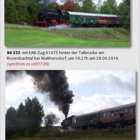
86 333
mit EAB-Zug 61475 hinter der Talbrücke am
Rosenbachtal bei Walthersdorf, um 10:27h am 28.09.2019.
(synchron zu cd317‑05)