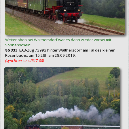
Weiter oben bei Walthersdorf war es dann wieder vorbei mit
Sonnenschein:
86 333
EAB-Zug 73993 hinter Walthersdorf am Tal des kleinen
Rosenbachs, um 15:28h am 28.09.2019.
(synchron zu cd317‑08)