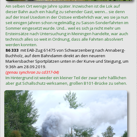
Am selben Ort wenige Jahre später. Inzwischen ist die Lok auf
dieser Bahn auch ein häufig zu sehender Gast, wenn... sie denn
auf der Insel Usedom in der Ostsee entbehrlich war, wo sie ja nun
seit einigen Jahren schon regelmäßig zu Saison-Sonderfahrten im
Sommer eingesetzt wurde. Und... weil es sich ja nicht mehr um
Ersteinsätze nach Untersuchung in Meiningen handelte, war auch
technisch alles so weit in Ordnung, dass alle Fahrten absolviert
werden konnten.
86 333
mit EAB-Zug 61475 von Schwarzenberg nach Annaberg-
Buchholz, auf dem Bahndamm direkt an den neueren
Markersbacher Sportplätzen unten in der Kurve und Steigung, um
9:36h am 28.09.2019.
(genau synchron zu cd317‑04)
Im Hintergrund ist wieder ein kleiner Teil der zwar sehr häßlichen
aber gut Schallschutz-wirksamen, großen B101-Brücke zu sehen.