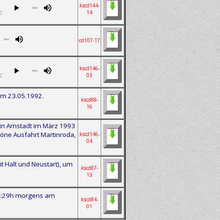
kscd144-
:
14
cd107-17
kscd146-
:
03
am 23.05.1992.
kscd88-
16
n Arnstadt im März 1993
öne Ausfahrt Martinroda,
kscd146-
04
 Halt und Neustart), um
kscd87-
13
 4:29h morgens am
kscd84-
01