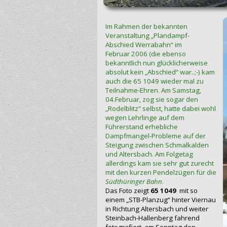
Im Rahmen der bekannten
Veranstaltung „Plandampf-
Abschied Werrabahn“ im
Februar 2006 (die ebenso
bekanntlich nun glücklicherweise
absolut kein „Abschied“ war..;-) kam
auch die 65 1049 wieder mal zu
Teilnahme-Ehren. Am Samstag,
04.Februar, zog sie sogar den
„Rodelblitz“ selbst, hatte dabei wohl
wegen Lehrlinge auf dem
Führerstand erhebliche
Dampfmangel-Probleme auf der
Steigung zwischen Schmalkalden
und Altersbach. Am Folgetag
allerdings kam sie sehr gut zurecht
mit den kurzen Pendelzügen für die
Südthüringer Bahn
.
Das Foto zeigt
65 1049
mit so
einem „STB-Planzug“ hinter Viernau
in Richtung Altersbach und weiter
Steinbach-Hallenberg fahrend
fotografiert, am Sonntag den