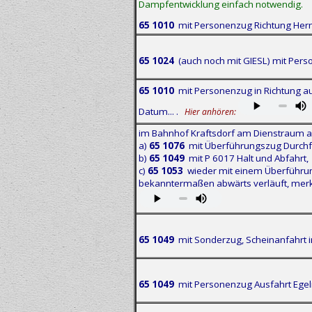
Dampfentwicklung einfach notwendig.
65 1010
mit Personenzug Richtung Herm
65 1024
(auch noch mit GIESL) mit Per
65 1010
mit Personenzug in Richtung au
Datum... .
Hier anhören:
im Bahnhof Kraftsdorf am Dienstraum
a)
65 1076
mit Überführungszug Durchf
b)
65 1049
mit P 6017 Halt und Abfahrt,
c)
65 1053
wieder mit einem Überführungs
bekanntermaßen abwärts verläuft, merkw
65 1049
mit Sonderzug, Scheinanfahrt i
65 1049
mit Personenzug Ausfahrt Egel