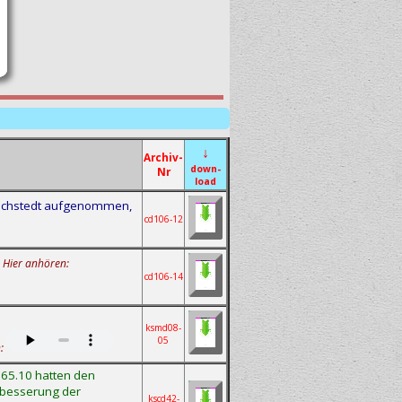
↓
Archiv-
down-
Nr
load
Bechstedt aufgenommen,
cd106-12
Hier anhören:
cd106-14
ksmd08-
05
:
 65.10 hatten den
erbesserung der
kscd42-