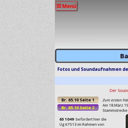
Menü
Ba
Fotos und Soundaufnahmen der
Der Sound
Br. 65.10 Seite 1
Zum ersten Foto
Am 18.März 19
Br. 65.10 Seite 2
Stammstrecke 
65 1049
befördert hier die
Üg 67513 im Rahmen von