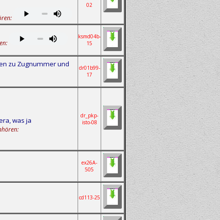
02
ören:
ksmd04b-
en:
15
gaben zu Zugnummer und
dr01b99-
17
dr_pkp-
era, was ja
isto-08
nhören:
ex26A-
505
cd113-25