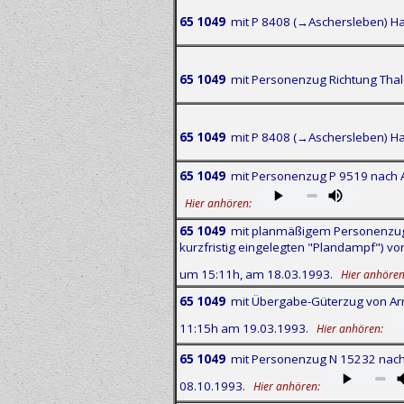
65 1049
mit P 8408 (→Aschersleben) Ha
65 1049
mit Personenzug Richtung Thale
65 1049
mit P 8408 (→Aschersleben) Ha
65 1049
mit Personenzug P 9519 nach A
Hier anhören:
65 1049
mit planmäßigem Personenzug 
kurzfristig eingelegten "Plandampf") v
um 15:11h, am 18.03.1993.
Hier anhören
65 1049
mit Übergabe-Güterzug von Arn
11:15h am 19.03.1993.
Hier anhören:
65 1049
mit Personenzug N 15232 nach 
08.10.1993.
Hier anhören: