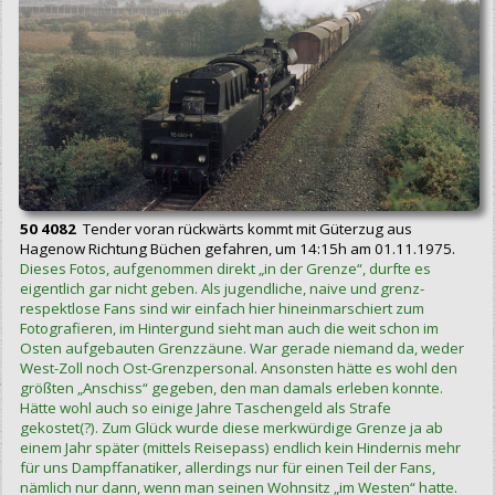
50 4082
Tender voran rückwärts kommt mit Güterzug aus
Hagenow Richtung Büchen gefahren, um 14:15h am 01.11.1975.
Dieses Fotos, aufgenommen direkt „in der Grenze“, durfte es
eigentlich gar nicht geben. Als jugendliche, naive und grenz-
respektlose Fans sind wir einfach hier hineinmarschiert zum
Fotografieren, im Hintergund sieht man auch die weit schon im
Osten aufgebauten Grenzzäune. War gerade niemand da, weder
West-Zoll noch Ost-Grenzpersonal. Ansonsten hätte es wohl den
größten „Anschiss“ gegeben, den man damals erleben konnte.
Hätte wohl auch so einige Jahre Taschengeld als Strafe
gekostet(?). Zum Glück wurde diese merkwürdige Grenze ja ab
einem Jahr später (mittels Reisepass) endlich kein Hindernis mehr
für uns Dampffanatiker, allerdings nur für einen Teil der Fans,
nämlich nur dann, wenn man seinen Wohnsitz „im Westen“ hatte.