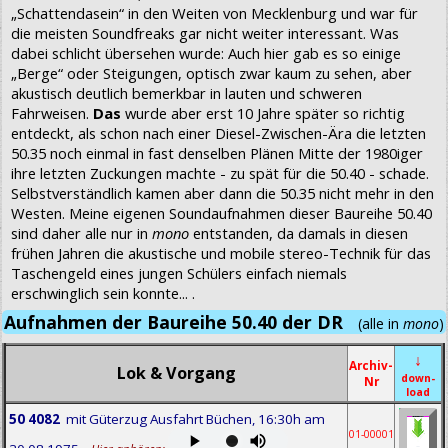
„Schattendasein“ in den Weiten von Mecklenburg und war für
die meisten Soundfreaks gar nicht weiter interessant. Was
dabei schlicht übersehen wurde: Auch hier gab es so einige
„Berge“ oder Steigungen, optisch zwar kaum zu sehen, aber
akustisch deutlich bemerkbar in lauten und schweren
Fahrweisen.
Das
wurde aber erst 10 Jahre später so richtig
entdeckt, als schon nach einer Diesel-Zwischen-Ära die letzten
50.35 noch einmal in fast denselben Plänen Mitte der 1980iger
ihre letzten Zuckungen machte - zu spät für die 50.40 - schade.
Selbstverständlich kamen aber dann die 50.35 nicht mehr in den
Westen. Meine eigenen Soundaufnahmen dieser Baureihe 50.40
sind daher alle nur in
mono
entstanden, da damals in diesen
frühen Jahren die akustische und mobile stereo-Technik für das
Taschengeld eines jungen Schülers einfach niemals
erschwinglich sein konnte... .
Aufnahmen der Baureihe 50.40 der DR
(alle in
mono
)
↓
Archiv-
Lok & Vorgang
down-
Nr
load
50 4082
mit Güterzug Ausfahrt Büchen, 16:30h am
01-00001